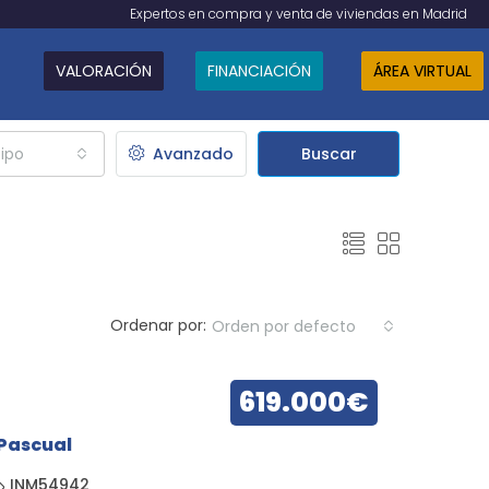
Expertos en compra y venta de viviendas en Madrid
VALORACIÓN
FINANCIACIÓN
ÁREA VIRTUAL
ipo
Avanzado
Buscar
Ordenar por:
Orden por defecto
619.000€
 Pascual
INM54942