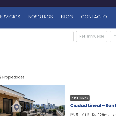
ERVICIOS
NOSOTROS
BLOG
CONTACTO
T
2 Propiedades
A REFORMAR
Ciudad Lineal – San
5
2
128
m2