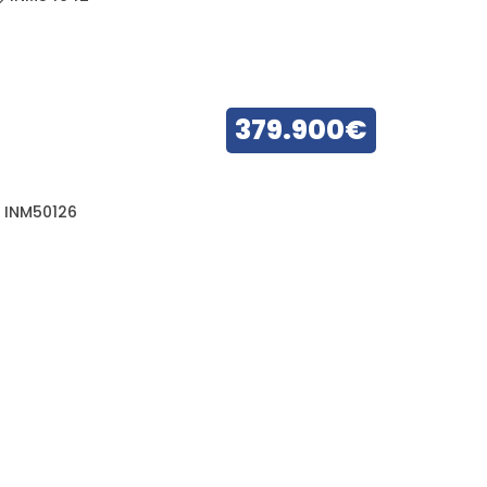
379.900€
INM50126