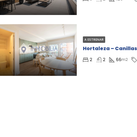
A ESTRENAR
Hortaleza – Canillas
2
2
66
m2