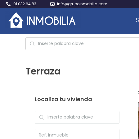
91 032 64 83
info@grupoinmobilia.com
S
Terraza
Localiza tu vivienda