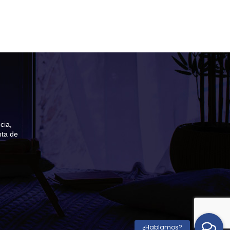
cia,
nta de