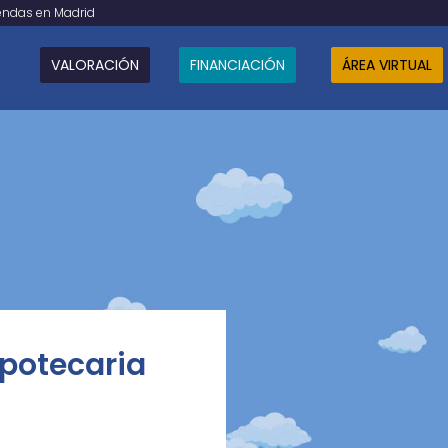
iendas en Madrid
VALORACIÓN
FINANCIACIÓN
ÁREA VIRTUAL
ipotecaria