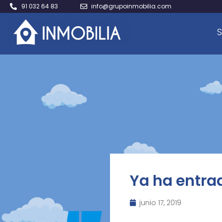
91 032 64 83
info@grupoinmobilia.com
S
Ya ha entra
junio 17, 2019