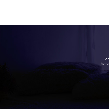
Som
hones