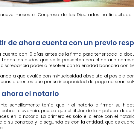
ueve meses el Congreso de los Diputados ha finiquitado 
rtir de ahora cuenta con un previo res
ora cuenta con 10 días antes de la firma para tener toda la 
er todas las dudas que se le presenten con el notario corres
o discrepancia poderla resolver con la entidad bancaria con t
 banco a que evalúe con minuciosidad absoluta al posible c
ecas a clientes que por su incapacidad de pago no sean sol
 ahora el notario
iente sencillamente tenía que ir al notario a firmar su hi
o cobra relevancia, puesto que el titular de la hipoteca deb
s en la notaria. La primera es solo el cliente con el notari
nte a su contrato y la segunda es con la entidad, que es cuan
o.