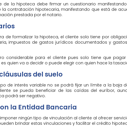
te de la hipoteca debe firmar un cuestionario manifestand
e la contratación hipotecaria, manifestando que está de acu
mación prestada por el notario.
arios
ra de formalizar la hipoteca, el cliente solo tiene por obligac
aria, impuestos de gastos jurídicos documentados y gastos
ro considerable para el cliente pues solo tiene que pagar
te es quien va a decidir o puede elegir con quien hace la tasaci
 cláusulas del suelo
o de interés variable no se podrá fijar un límite a la baja del
iente se pueda beneficiar de las caídas del euríbor, aun
ca podrá ser negativo.
on la Entidad Bancaria
imponer ningún tipo de vinculación al cliente al ofrecer servic
pueden brindar estas vinculaciones y facilitar el crédito hipotec