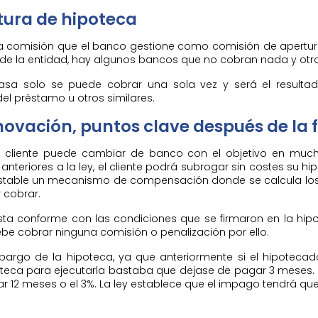
tura de hipoteca
a comisión que el banco gestione como comisión de apertura 
e la entidad, hay algunos bancos que no cobran nada y otro
asa solo se puede cobrar una sola vez y será el resulta
el préstamo u otros similares.
ovación, puntos clave después de la 
l cliente puede cambiar de banco con el objetivo en muc
nteriores a la ley, el cliente podrá subrogar sin costes su h
estable un mecanismo de compensación donde se calcula los 
 cobrar.
esta conforme con las condiciones que se firmaron en la hi
be cobrar ninguna comisión o penalización por ello.
mbargo de la hipoteca, ya que anteriormente si el hipoteca
oteca para ejecutarla bastaba que dejase de pagar 3 meses.
 12 meses o el 3%. La ley establece que el impago tendrá que