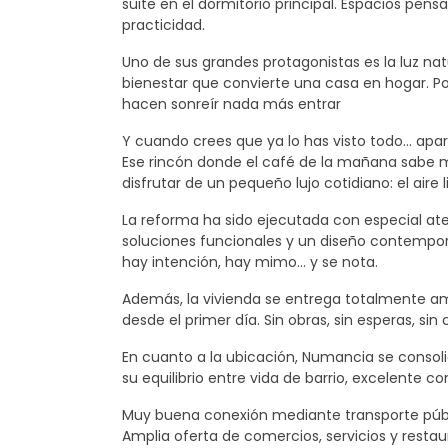
suite en el dormitorio principal. Espacios pensa
practicidad.
Uno de sus grandes protagonistas es la luz na
bienestar que convierte una casa en hogar. Po
hacen sonreír nada más entrar
Y cuando crees que ya lo has visto todo… apar
Ese rincón donde el café de la mañana sabe m
disfrutar de un pequeño lujo cotidiano: el aire 
La reforma ha sido ejecutada con especial ate
soluciones funcionales y un diseño contemporá
hay intención, hay mimo… y se nota.
Además, la vivienda se entrega totalmente a
desde el primer día. Sin obras, sin esperas, sin
En cuanto a la ubicación, Numancia se consol
su equilibrio entre vida de barrio, excelente 
Muy buena conexión mediante transporte púb
Amplia oferta de comercios, servicios y resta