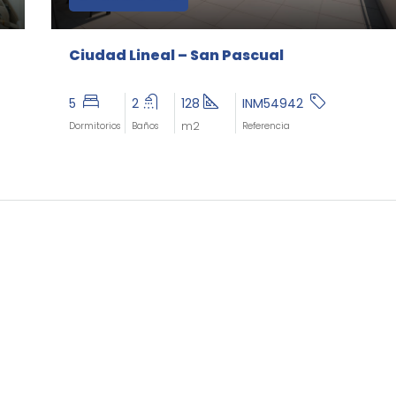
Ciudad Lineal – San Pascual
5
2
128
INM54942
m2
Dormitorios
Baños
Referencia