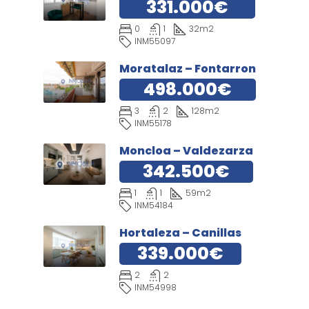
331.000€
0
1
32
m2
INM55097
Moratalaz – Fontarron
498.000€
3
2
128
m2
INM55178
Moncloa – Valdezarza
342.500€
1
1
59
m2
INM54184
Hortaleza – Canillas
339.000€
2
2
INM54998