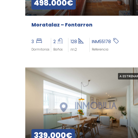
498.000€
Moratalaz – Fontarron
3
2
128
INM55178
m2
Dormitorios
Baños
Referencia
A ESTRENA
339.000€