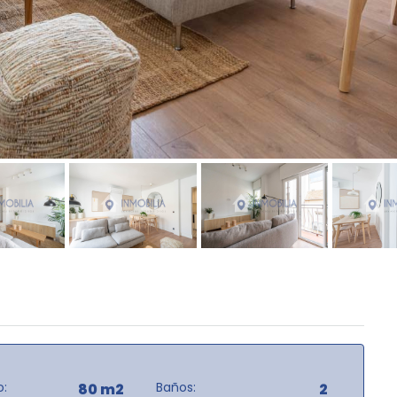
:
Baños:
80 m2
2