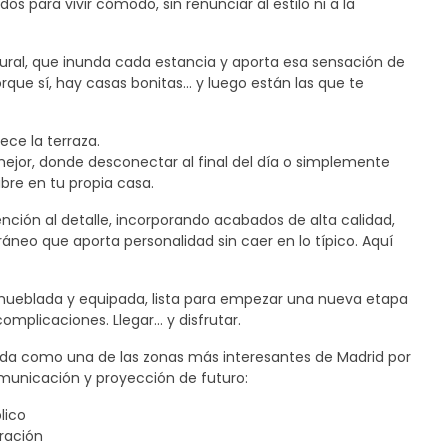
dos para vivir cómodo, sin renunciar al estilo ni a la
tural, que inunda cada estancia y aporta esa sensación de
rque sí, hay casas bonitas… y luego están las que te
ece la terraza.
ejor, donde desconectar al final del día o simplemente
libre en tu propia casa.
nción al detalle, incorporando acabados de alta calidad,
neo que aporta personalidad sin caer en lo típico. Aquí
mueblada y equipada, lista para empezar una nueva etapa
 complicaciones. Llegar… y disfrutar.
ida como una de las zonas más interesantes de Madrid por
comunicación y proyección de futuro:
lico
uración