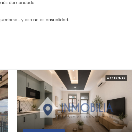
z más demandado
edarse… y eso no es casualidad.
R
A ESTRENAR