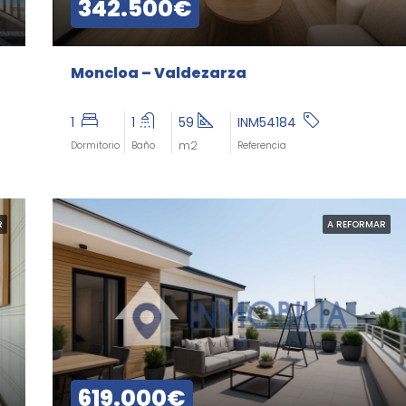
342.500€
Moncloa – Valdezarza
1
1
59
INM54184
m2
Dormitorio
Baño
Referencia
R
A REFORMAR
619.000€