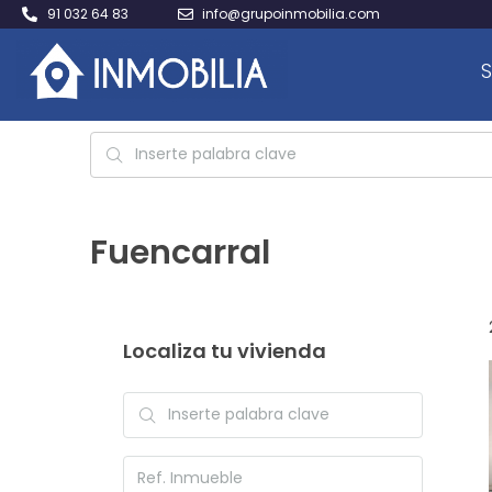
91 032 64 83
info@grupoinmobilia.com
S
Fuencarral
Localiza tu vivienda