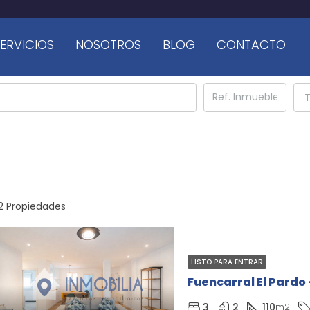
ERVICIOS
NOSOTROS
BLOG
CONTACTO
T
2 Propiedades
LISTO PARA ENTRAR
Fuencarral El Pardo 
3
2
110
m2