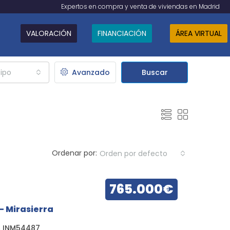
Expertos en compra y venta de viviendas en Madrid
VALORACIÓN
FINANCIACIÓN
ÁREA VIRTUAL
ipo
Avanzado
Buscar
Ordenar por:
Orden por defecto
765.000€
– Mirasierra
INM54487