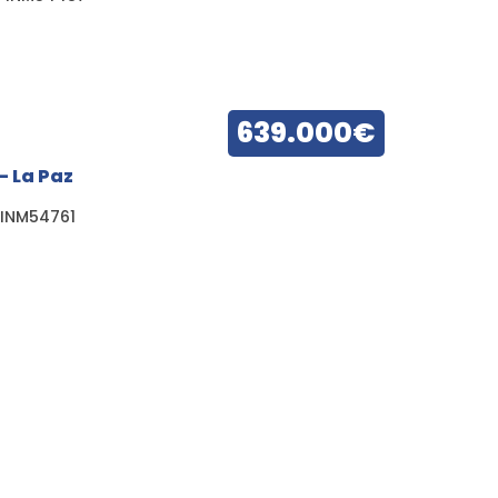
639.000€
– La Paz
INM54761