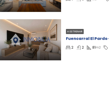
A ESTRENAR
Fuencarral El Pardo 
2
2
81
m2