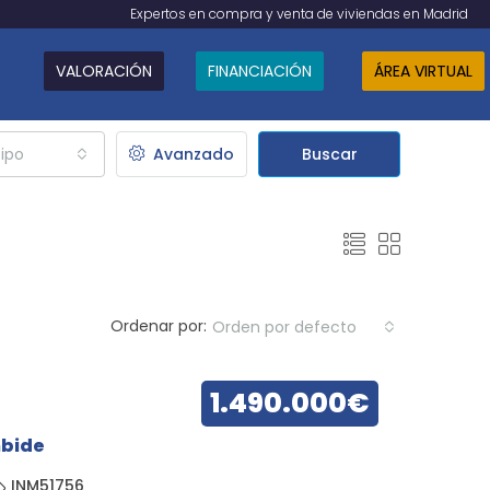
Expertos en compra y venta de viviendas en Madrid
VALORACIÓN
FINANCIACIÓN
ÁREA VIRTUAL
ipo
Avanzado
Buscar
Ordenar por:
Orden por defecto
1.490.000€
bide
INM51756