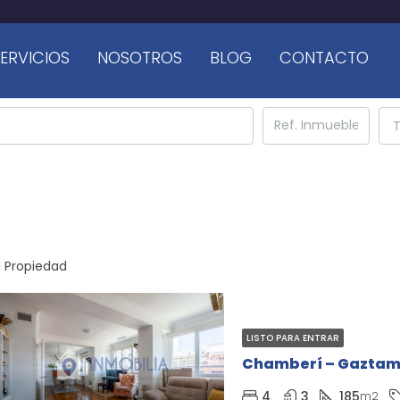
ERVICIOS
NOSOTROS
BLOG
CONTACTO
T
1 Propiedad
LISTO PARA ENTRAR
Chamberí – Gaztam
4
3
185
m2