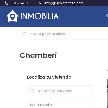
91 032 64 83
info@grupoinmobilia.com
S
Chamberí
Localiza tu vivienda